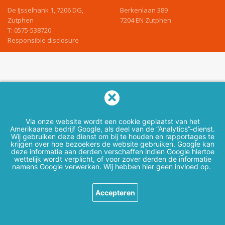
De IJsselhank 1, 7206 DG,
Berkenlaan 389
Zutphen
7204 EN Zutphen
T:
0575-538720
Responsible disclosure
Via onze website wordt een cookie geplaatst van het
Amerikaanse bedrijf Google, als deel van de “Analytics”-dienst.
Wij gebruiken deze dienst om bij te houden en rapportages te
krijgen over hoe bezoekers de website gebruiken. Google kan
deze informatie aan derden verschaffen indien Google hiertoe
wettelijk wordt verplicht, of voor zover derden de informatie
namens Google verwerken. Wij hebben hier geen invloed op.
Accepteren