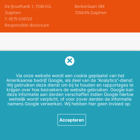
De IJsselhank 1, 7206 DG,
Berkenlaan 389
Zutphen
7204 EN Zutphen
T:
0575-538720
Responsible disclosure
Via onze website wordt een cookie geplaatst van het
Amerikaanse bedrijf Google, als deel van de “Analytics”-dienst.
Wij gebruiken deze dienst om bij te houden en rapportages te
krijgen over hoe bezoekers de website gebruiken. Google kan
deze informatie aan derden verschaffen indien Google hiertoe
wettelijk wordt verplicht, of voor zover derden de informatie
namens Google verwerken. Wij hebben hier geen invloed op.
Accepteren