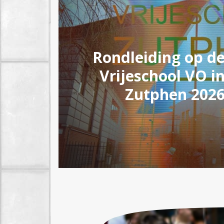
Rondleiding op d
Vrijeschool VO i
Zutphen 202