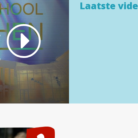
Laatste vide
e
n
6