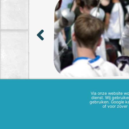
N
Via onze website wor
dienst. Wij gebruik
gebruiken. Google ka
of voor zover
De IJsselhank 1, 7206 DG, Zutphen
T:
0575-538720