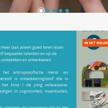
IN HET NIEUW
 meer dan alleen goed leren lezen
zelf bepaalde talenten en op de
n ontdekken en ontwikkelen.
 het antroposofische mens- en
erstof is ontwikkelingsstof die is
 het kind / de jong volwassene.
en in cognitiviteit, inventiviteit,
ng uitdagen en inspireren om zo het