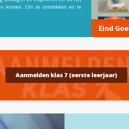
aten komen. Om te ontdekken en te
Eind Goe
Aanmelden klas 7 (eerste leerjaar)