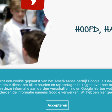
CREATIVITE
ONTDEKKEN
TALENTEN
dt een cookie geplaatst van het Amerikaanse bedrijf Google, als dee
en deze dienst om bij te houden en rapportages te krijgen over hoe 
n deze informatie aan derden verschaffen indien Google hiertoe wette
 derden de informatie namens Google verwerken. Wij hebben hier ge
Accepteren
Berkenlaan 389
Re
7204 EN Zutphen