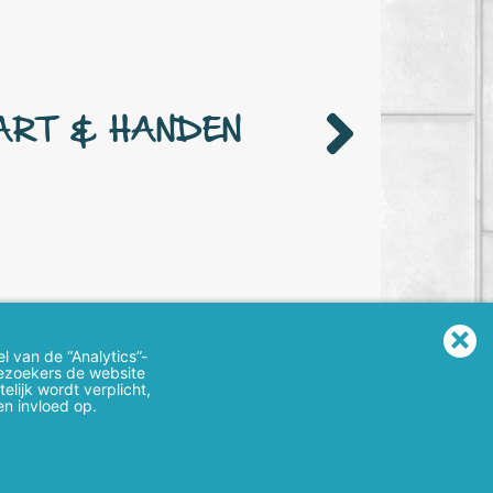
IT & PASSIE. WE
 DE VERBORGEN
 VAN ELK KIND
l van de “Analytics”-
bezoekers de website
lijk wordt verplicht,
en invloed op.
sponsible disclosure