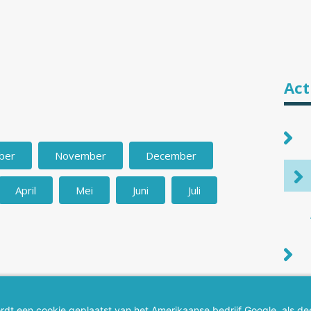
Act
ber
November
December
April
Mei
Juni
Juli
 maand.
dt een cookie geplaatst van het Amerikaanse bedrijf Google, als dee