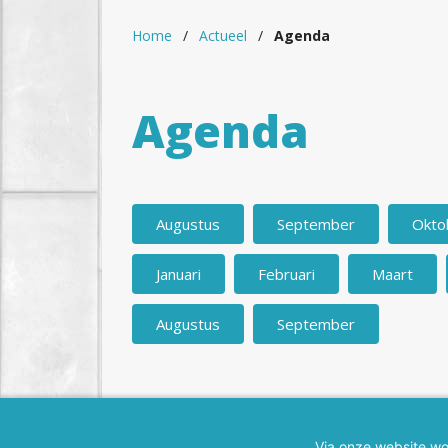
Home
/
Actueel
/
Agenda
Agenda
Augustus
September
Okto
Januari
Februari
Maart
Augustus
September
Er zijn geen agenda items voor deze
Via onze website wor